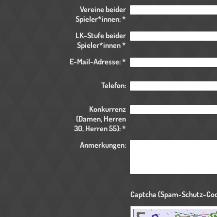
Vereine beider
Spieler*innen:
*
LK-Stufe beider
Spieler*innen
*
E-Mail-Adresse:
*
Telefon:
Konkurrenz
(Damen, Herren
30, Herren 55):
*
Anmerkungen: