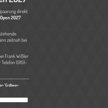
elpaarung direkt
-Open 2027
nstehende
nn zeitnah bei
bei Frank Wißler
 Telefon (0151-
er-"Erdbeer-