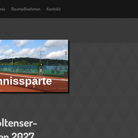
nis
Baumaßnahmen
Kontakt
nnissparte
ltenser-
en 2027