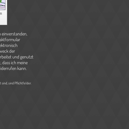
in
h einverstanden,
taktformular
ektronisch
weck der
beitet und genutzt
, dass ich meine
widerrufen kann.
sind, sind Pflichtfelder.