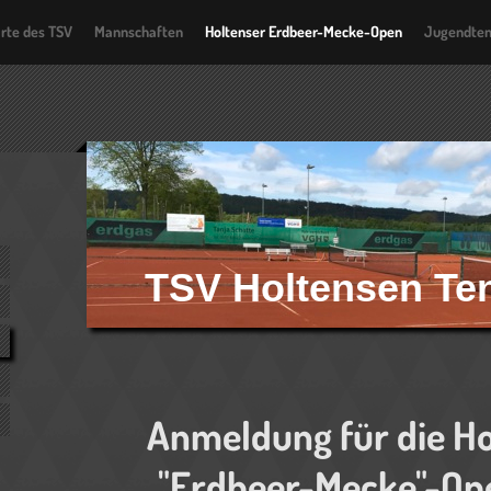
arte des TSV
Mannschaften
Holtenser Erdbeer-Mecke-Open
Jugendten
TSV Holtensen Te
Anmeldung für die Ho
"Erdbeer-Mecke"-Op