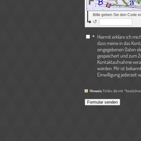
Bitte geben Sie den Code e
↺
*
Hiermit erkläre ich mic
dass meine in das Kon
eingegebenen Daten el
gespeichert und zum Z
Kontaktaufnahme verar
werden. Mir ist bekannt
Einwilligung jederzeit 
Hinweis
: Felder, die mit
*
bezeichnet 