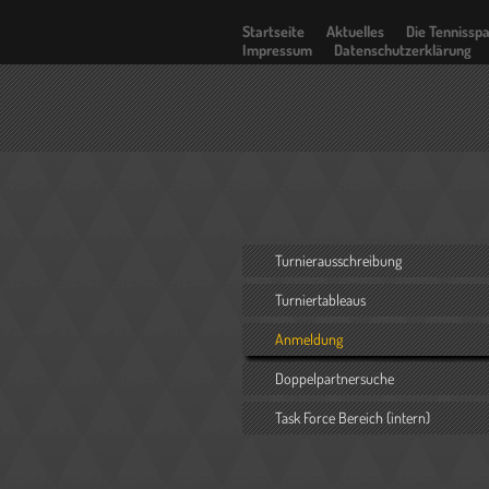
Startseite
Aktuelles
Die Tennissp
Impressum
Datenschutzerklärung
Turnierausschreibung
Turniertableaus
Anmeldung
Doppelpartnersuche
Task Force Bereich (intern)